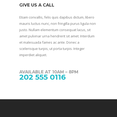
GIVE US A CALL
Etiam convallis, felis quis dapibus dictum, libero
mauris luctus nunc, non fringilla purus ligula non
justo. Nullam elementum consequat lacus, sit
amet pulvinar urna hendrerit sit amet. Interdum
et malesuada fames ac ante. Donec a
scelerisque turpis, ut porta turpis. Integer
imperdiet aliquet.
AVAILABLE AT 10AM – 8PM
202 555 0116