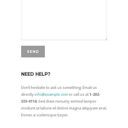
NEED HELP?
Don’t hestiate to ask us something. Email us
directly
info@example.com
or call us at
1-202-
555-0116
. Sed diam nonumy eirmod tempor
invidunt ut labore et dolore magna aliquyam erat.
Donec a scelerisque turpis.