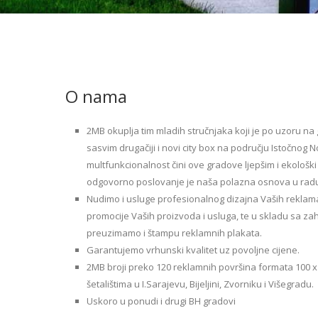
O nama
2MB okuplja tim mladih stručnjaka koji je po uzoru na 
sasvim drugačiji i novi city box na području Istočnog N
multfunkcionalnost čini ove gradove ljepšim i ekološki
odgovorno poslovanje je naša polazna osnova u rad
Nudimo i usluge profesionalnog dizajna Vaših reklam
promocije Vaših proizvoda i usluga, te u skladu sa za
preuzimamo i štampu reklamnih plakata.
Garantujemo vrhunski kvalitet uz povoljne cijene.
2MB broji preko 120 reklamnih površina formata 100 x
šetalištima u I.Sarajevu, Bijeljini, Zvorniku i Višegradu.
Uskoro u ponudi i drugi BH gradovi