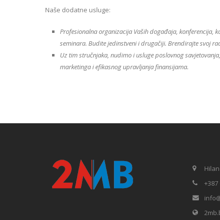
Naše dodatne usluge:
Profesionalna organizacija Vaših događaja, konferencija, k
seminara. Budite jedinstveni i drugačiji. Brendirajte svoj ra
Uz tim stručnjaka, nudimo i usluge poslovnog savjetovanja,
marketinga i efikasnog upravljanja finansijama.
Hilan
+387 
info
2mb.