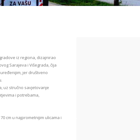
gradove iz regiona, dizajnirao
ovog Sarajeva i Višegrada, čija
 uređenijim, jer društveno
u.
a, uz stručno savjetovanje
htjevima i potrebama,
 70 cm u najprometnijim ulicama i