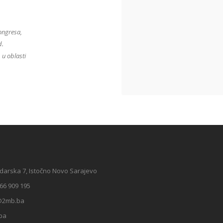
ongresa,
d.
 u oblasti
darska 7, Istočno Novo Sarajevo
66 909 195
@2mb.ba
ba