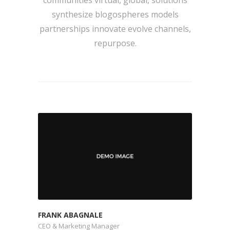
communities virtual, global, solutions
synthesize blogospheres models
partnerships innovate evolve channels,
repurpose.
FRANK ABAGNALE
CEO & Marketing Manager